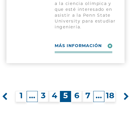
a la ciencia olímpica y
que esté interesado en
asistir a la Penn State
University para estudiar
ingeniería.
MÁS INFORMACIÓN
1
…
3
4
5
6
7
…
18