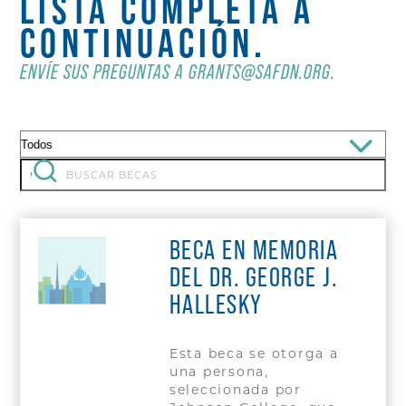
LISTA COMPLETA A
CONTINUACIÓN.
ENVÍE SUS PREGUNTAS A GRANTS@SAFDN.ORG.
Filtrar
por:
Buscar:
'
BECA EN MEMORIA
DEL DR. GEORGE J.
HALLESKY
Esta beca se otorga a
una persona,
seleccionada por